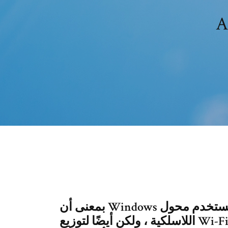
بمعنى أن Windows يستخدم محول Wi-Fi ليس فقط للاتصال بالشبكات
اللاسلكية ، ولكن أيضًا لتوزيع Wi-Fi على الأجهزة الأخرى. يمكنك بدء نقطة