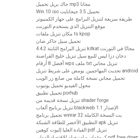
جاك بريل تحميل mp3 مجانا
Win 10 iso تحميل 3.5 جيجابايت
طريقة سريعة لتنزيل البرامج على جهاز الكمبيوتر
موقع التنزيل الذي يستخدم التورنت
مكان تنزيل ملفات ts kpop
تحميل سيل جاكر ضان
4.4.2 تنزيل البرامج الثابتة kitkat مجانًا في التورنت
دخان دزا ليس للبيع سيل تنزيل خليج القراصنة
أفضل 8 أرقام wps ملف txt تنزيل مجاني
تحديث المهاجمين. يومض على شريط تنزيل android
تحميل مجاني نسخة كاملة من صانع زر الويب
محول الفيديو تحميل يوتيوب
تحميل تطبيق porhub
تنزيل نسخة قديمة من shader forge
تنزيل برنامج ألعاب blackweb الإصدار 1.1
تحميل برنامج winrar 32 بت النسخة الكاملة
التطبيق الأخضر للطاقة الشبكة apk تنزيل
القيادة العليا إليوت كوهين pdf تنزيل
نفيلد للاقتصاد الدولي pdf free download