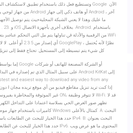
ما عليك وهذا لا يعني الشبكة المحليةحيث يتم توصيل الأجهز
أن يكون غير آمن للنظام. BackTrack - كل شيء يتم تبسيطه إلى المستحيل: تحتاج فقط إ
astest and easiest way to download any video from any
غير الموثوقة والمخاطرة بفيروسات خداعية ف
تظهر صور العرض الحي بسلاسة اعتمادا على التداخل الكهرب
كاميرات باستخدام جهاز موصول، لا يكون