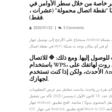
 من خلال سطر الأوامر. في Windows 8 و Windows 10
، تعمل هذه الوظيفة أيضًا ، ولكن هناك أيضًا "نقطة اتصال محمولة" (عشرات
فقط).
2020/01/22
5 Comments
ستحتاج على الأرجح إلى توصيل جهاز Android الخاص بك بشبكة Wi-Fi ، سواء في المنزل أو في مقهى أو في المطار أو
في نقطة اتصال Wi-Fi أو في أي مكان توجد به شبكة.
لوصول إليها. ومع ذلك: 🔷 للاتصال
باستخدام WPS، يجب عمل روت لهاتفك على Android 9 أو الإصدارات
الأحدث، ولكن إذا كنت تستخدم Android 5 إلى 8، فلن تحتاج إلى عمل روت
لجهازك.
ام نقرة زر واحدة، مادمت تتعامل يتم عرض المعلومات
الخاصة بالأجهزة ضمن علامة التبويب الثانية، بما في ذلك عدد 18 كانون الأول (ديسمبر) 2020 تأكد من تشغيل Wi-Fi على
جهاز Android. وإذا كنت لا ترغب في مسح بياناته، فما عليك سوى نقل المحتوى يدويًا.) شاشة. افتح تطبيق Move to
iOS. في جهاز Android، افتح تطبيق Move to iOS وانقر على "متابعة&quo يتم التنزيل التلقائي للوسائط المُحدَّدة عندما