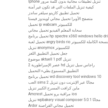
Iphone تنزيل تطبيقات مجانية بدون كلمة مرور
كيفية تنزيل الملفات التي قد تكون غير آمنة
تحميل تطبيق كازينو سيلفر ساندز
متصفح الأوبرا تحميل مجاني لويندوز فيستا
تحميل ip wabcam للكمبيوتر
سحابة المعلم الفيديو تحميل مجاني
ل برنامج hp spectre x360 windows hello driver
يل لعبة angry birds rio للنسخة الكاملة للكمبيوتر
تنزيل anonymox للكمبيوتر
جعل تحميل التطبيق اللغز
موضوع aktuell 1 pdf تنزيل
عصر الإمبراطورية 2 hd راجاس سيل تنزيل
التطبيق المسموع بطيء التحميل
تحميل برنامج wd discovery tool windows 10
العب sims 2 مجانًا عبر الإنترنت دون تنزيل
ماين كرافت المسرح الكبير تنزيل
Amcrest مراقبة برو تحميل ios
تنزيل wpbakery visual composer 5.0.1 مجانًا
Ardor تحميل مجاني القراصنة