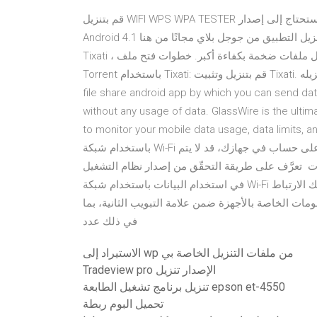
قم بتنزيل WIFI WPS WPA TESTER إذا كنت بحاجة إلى تطبيق مجاني من فئة الأدوات لجهازك ولكن ستحتاج إلى إصدار
Android 4.1 أو إصدار أحدث لتثبيت هذا التطبيق. يمكنك تنزيل التطبيق من جوجل بلاي مجانًا من هنا. dSploit باستخدام
Tixati ، يمكن للعديد من الأقران تكوين سرب تعاوني ، مما يسمح لهم بتنزيل ملفات ضخمة بكفاءة أكبر. خطوات فتح ملف
Torrent باستخدام Tixati: قم بتنزيل وتثبيت Tixati. ابحث عن ملف التورنت الذي تريد تنزيله. File transfer is basically a
file share android app by which you can send da
without any usage of data. GlassWire is the ulti
to monitor your mobile data usage, data. على أي شبكة لتحديث التطبيقات
باستخدام شبكة Wi-Fi أو بيانات الجوّال. ملاحظة: إذا كان هناك خطأ في تسجيل الدخول على حساب في جهازك، قد لا يتم
لى طريقة التحقّق من إصدار نظام التشغيل Android على جهازك. إعداد خادم وكيل التحكم
في استخدام البيانات باستخدام شبكة Wi-Fi تفرض حد أقصى للاستخدام. وعلاوة على ذلك، سيكون بإمكانك الارتباط
ات الخاصة بالأجهزة ضمن علامة التبويب الثانية، بما
في ذلك عدد
الاستيراد إلى wp من ملفات التنزيل الخاصة بي
Tradeview pro الإصدار تنزيل
تنزيل برنامج تشغيل الطابعة epson et-4550
تحميل البوم ربطة