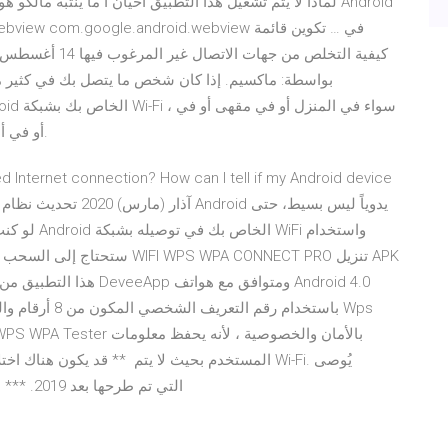
بواسطة: ماكسيم. إذا كان شخص ما يتصل بك في كثير من
المطار أو في نقطة اتصال Wi-Fi أو في أي مكان توجد به شبكة.
Internet connection? How can I tell if my Android device
2
لو كنت قد 
المستخدم بحيث لا يتم ** قد يكون هناك اختلاف في 
باستخدام أجهزة تلفزيون سامسونج Smart TV التي تم طرحها بعد 2019. *** للتحقق