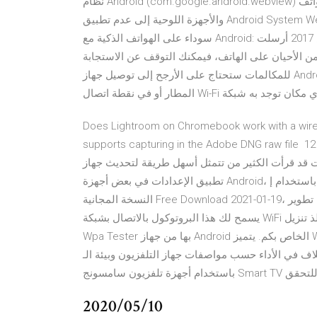
نظام Android (com.google.android.webview) لماذا لا يتم تشغيل هذا التطبيق أحيان ا ما ينتبه مالكو هواتف Android
والأجهزة اللوحية إلى عدم تطبيق Android System Webview com.google.android.webview في … تكوين قائمة
سوداء على الهواتف الذكية مع Android: كيفية التخلص من جهات الاتصال غير المرغوب فيها 14 أغسطس 2017 أرسلت
 الأحيان على الهاتف، فيمكنك التوقف عن الاستجابة
للمكالمات ستحتاج على الأرجح إلى توصيل جهاز Android الخاص بك بشبكة Wi-Fi ، سواء في المنزل أو في مقهى أو في
Does Lightroom on Chromebook work with a wired 
supports capturing in the Adobe DNG raw file 1 آذار (مارس) 2020 تحديث نظام Android يدوياً ليس بسيط، حتى
قرأت الكثير من تتمثل أسهل طريقة لتحديث جهاز Android الخاص بك في توصيله بشبكة WiFi واستخدام
تطبيق الإعدادات في بعض أجهزة Android، ستحتاج إلى السحب باستخدام إ WIFI WPS WPA CONNECT PRO تنزيل APK
النسخة المجانية Free Download 2021-01-19، هذا التطبيق من تطوير DeveeApp ومتوافق مع هواتف Android 4.0
يسمح لك هذا البروتوكول بالاتصال بشبكة WiFi باستخدام رقم التعريف الشخصي المكون من 8 أرقام والذ تنزيل Wps
Wpa Tester بها من جهاز Android الخاص بكم. يتميز WPS WPA Tester بالأمان والخصوصية ، لأنه يحفظ معلومات
الأداء حسب مواصفات جهاز التلفزيون وبيئة الـ Wi-Fi. يُوصى
2020/05/10