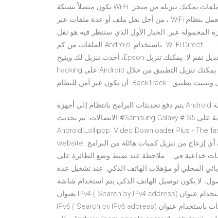
تكون متصلاً بشبكة Wi-Fi. وتستطيع فعل ذلك باستخدام تطبيق لاستكشاف الملفات يمكنك تنزيله من متجر Google الآن
، من أجل نقل ملف أو عدة ملفات عبر WiFi من جهاز لوحي يعمل بنظام Android أو هاتف ذكي إلى جهاز Android آخر ،
ة المحمولة عبر. الخيار الأول الذي سننظر فيه هو نقل
الملفات من كم Android. ﺑﺎﺳﺘﺨﺪام. Wi-Fi Direct . . . . . 23. و iOS ﺑﺨﻼف أﺧﺮى ﺑﺄﺟﻬﺰة اﻻﺗﺼﺎل. Android. ﺑﺎﺳﺘﺨﺪام
أﺣﺪث ﺗﻨﺰﻳﻞ ﻟﻚ وﻳﺘﻴﺢ ،Epson ﻣﻦ اﻟﺮﻗﻤﻴﺔ واﻷدﻟﺔ ﰲ ﺗﻨﺎوﻟﻬﺎ ﻳﺘﻢ مل اﻟﺘﻲ اﻟﺘﺤﻜﻢ ﻋﻨﺎﴏ ﺑﺘﻌﺪﻳﻞ ﺗﻘﻢ ﻻ. يمكنك تنزيل WiFi
hacking على Android أي إصدار من 2.3.5 أو أعلى. لا لا يمكنك تنزيل التطبيق من خلال GooglePlay ، نظرًا لأنه يُحتمل
لى تنزيل وتثبيت تطبيق
يتم دفع تحديثات البرامج بانتظام إلى أجهزة Android إما بواسطة Google أو الشركة المصنعة للهاتف أو شركات
الاتصالات. تم تحديث #Samsung Galaxy # S5 على سبيل المثال الذي تم إصداره في البداية على Android KitKat إلى
Android Lollipop. Video Downloader Plus - The f
website. إذا كنت تريد تنزيل مقاطع فيديو من أي موقع تريده مجان ا دون أي إزعاج من تنزيل كميات هائلة من البرامج
ي … ملاحظة عند ضبط وضع الطائرة على ON، لا تتوفر وظيفة Wi-Fi. قد لا
ائي المحلي أو مؤهلات الهاتف الذكي. عند تشغيل عدة
 توصيل الهاتف الذكي يتم استخدام شاشة Windows كمثال بالأعلى. A: البحث
بعنوان IPv4 ( Search by IPv4 address) حدد هذا الخيار للبحث عن الطابعات باستخدام عنوان IPv4. B: البحث بعنوان
IPv6 ( Search by IPv6 address) حدد هذا الخيار للبحث عن الطابعات باستخدام عنوان IPv6. المحتوى ما هو عرض ويب