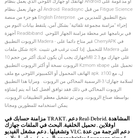
لهاتفك أو جهازك اللوحي الذي يعمل بنظام Android أو مدعومة على
أي جهاز يعمل بنظام Android. Readisync من قبل Fitigue Science
هو جزء من منصة English Enterprise. يتيح التطبيق للمديرين من
إجراء "مزامنة مجموعة تلقائية" بشكل آمن، يلتقط بيانات النوم من
أجهزة Readibiband في برنامجها عبر محطة مزامنة الجهاز اللوحي.
الروبوت التطبيق Madera - غير متاح دائما على CherryAPK في
شكل ملفات apk. للتحميل. إذا كنت ترغب في تثبيت Madera على
جهازك يجب أن يكون لديك أكثر من حجم 10MB على جهازك مع 2.3
الروبوت نسخة أو أكثر الروبوت التطبيق Kzmom xbape تحميل على
الهاتف المحمول أو الكمبيوتر اللوحي مع ملف apk. ل، مع 100٪
لسلامة جهازك! 3-الرسمية المحاكي من الروبوت . ومزايا هذا التطبيق
الروبوت المحاكي في ذلك فقد توافق أفضل كما أنه يتم إنشاؤه
بواسطة صناع الروبوت، ومن ثم تشغيل معظم التطبيقات الروبوت،
يمكن استخدامه للمطورين ومجانا.
مزامنة حسابك في TRAKT. دعم Real-Debrid. المشاهدة
اوفلاين . تحميل الخلفية. البحث في الملفات جهازك
وتشغيلها . دعم مشغل الفيديو VLC. دعم الترجمة من عدة