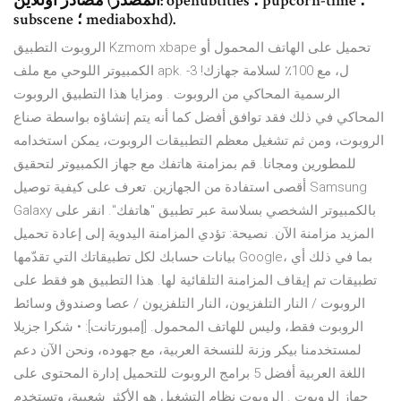
مصادر اونلاين (المصدر: openubtitles ؛ pupcorn-time ؛
subscene ؛ mediaboxhd).
الروبوت التطبيق Kzmom xbape تحميل على الهاتف المحمول أو
الكمبيوتر اللوحي مع ملف apk. ل، مع 100٪ لسلامة جهازك! 3-
الرسمية المحاكي من الروبوت . ومزايا هذا التطبيق الروبوت
المحاكي في ذلك فقد توافق أفضل كما أنه يتم إنشاؤه بواسطة صناع
الروبوت، ومن ثم تشغيل معظم التطبيقات الروبوت، يمكن استخدامه
للمطورين ومجانا. قم بمزامنة هاتفك مع جهاز الكمبيوتر لتحقيق
أقصى استفادة من الجهازين. تعرف على كيفية توصيل Samsung
Galaxy بالكمبيوتر الشخصي بسلاسة عبر تطبيق "هاتفك". انقر على
المزيد مزامنة الآن. نصيحة: تؤدي المزامنة اليدوية إلى إعادة تحميل
بيانات حسابك لكل تطبيقاتك التي تقدّمها Google، بما في ذلك أي
تطبيقات تم إيقاف المزامنة التلقائية لها. هذا التطبيق هو فقط على
الروبوت / النار التلفزيون، النار التلفزيون / عصا وصندوق وسائط
الروبوت فقط، وليس للهاتف المحمول. [إمبورتانت]: • شكرا جزيلا
لمستخدمنا بيكر وزنة للنسخة العربية، مع جهوده، ونحن الآن دعم
اللغة العربية أفضل 5 برامج الروبوت للتحميل إدارة المحتوى على
جهاز الروبوت . الروبوت نظام التشغيل هو الأكثر شعبية، وتستخدم