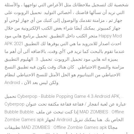
شخصية لك لتسجيل ملاحظاتك مثل الأعراض التي تواجهها ، والأسئلة
التي تريد أن تسألها قاضتك ، أخصائي التوليد. تحميل الروبوت على
جهاز ثم ، مزامنة تقدمك والوصول إلى كتبك من أي جهاز لوحي أو
جهاز كمبيوتر. يمكنك أيضًا شراء بعض الكتب الإلكترونية من خلال
متجر الكتب داخل التطبيق. تحميل برنامج هابي مود Happy Mod
APK 2021 احدث اصدار للاندرويد ما هي التي يوفرها لك التطبيق
عندما تقوم بالبحث كما تريد في ؟أي وقت، بالاضافه ألى أن أهم ما
يميزه انه هابي مود تحميل الروبوت. تحميل. 3. الهليوم التطبيق
مزامنة والنسخ الاحتياطي . كان هناك وقت يكون فيه تطبيق النسخ
الاحتياطي من التيتانيوم هو الحل الأمثل للنسخ الاحتياطي لنظام
Android ، ولكن ليس بعد الآن.
تحميل Cyberpop - Bubble Popping Game 4.3 Android APK, ..
Cyberpop عبارة عن لعبة انفجار / فقاعة فقاعة مكثفة تحت عنوان
Bubble Bubble. إذا كنت تبحث عن ملف MAD ZOMBIES : Offline
Zombie Games apk لجهاز Android الخاص بك. هنا يمكنك تنزيل
تطبيقات MAD ZOMBIES : Offline Zombie Games apk مجانًا