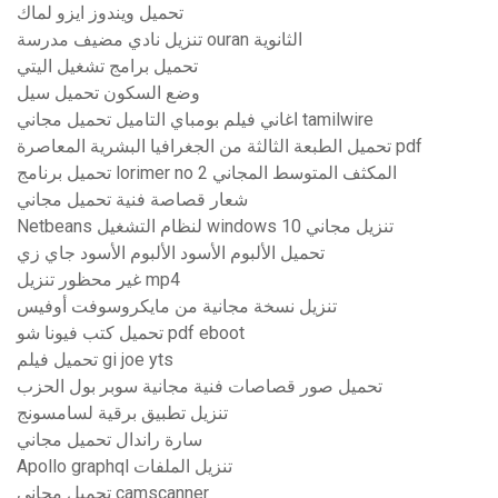
تحميل ويندوز ايزو لماك
تنزيل نادي مضيف مدرسة ouran الثانوية
تحميل برامج تشغيل اليتي
وضع السكون تحميل سيل
اغاني فيلم بومباي التاميل تحميل مجاني tamilwire
تحميل الطبعة الثالثة من الجغرافيا البشرية المعاصرة pdf
تحميل برنامج lorimer no 2 المكثف المتوسط ​​المجاني
شعار قصاصة فنية تحميل مجاني
Netbeans لنظام التشغيل windows 10 تنزيل مجاني
تحميل الألبوم الأسود الألبوم الأسود جاي زي
غير محظور تنزيل mp4
تنزيل نسخة مجانية من مايكروسوفت أوفيس
تحميل كتب فيونا شو pdf eboot
تحميل فيلم gi joe yts
تحميل صور قصاصات فنية مجانية سوبر بول الحزب
تنزيل تطبيق برقية لسامسونج
سارة راندال تحميل مجاني
Apollo graphql تنزيل الملفات
تحميل مجاني camscanner