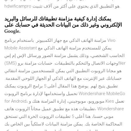
hdwificampro هو التطبيق الذي يحتوي على أكثر من آلاف تثبيت.
يمكنك إدارة كيفية مزامنة تطبيقاتك للرسائل والبريد
الإلكتروني وغير ذلك من البيانات الحديثة في حسابك على
Google.
مزامنة الهاتف الذكي مع جهاز الكمبيوتر. باستخدام برنامج Vivo
Mobile Assistant يمكن للمستخدم مزامنة الهاتف الذكي مع
الحاسب الشخصي، وذلك يشمل مزامنة الصور ورسائل الإس إم إس
(SMS) وجهات الاتصال والتحكم بالتطبيقات. حسابات مزامنة بروfiler
هو مجانا الروبوت التطبيق التي يمكن للمستخدمين مزامنة انتقائي
حساباتك عبر الإنترنت مع الهاتف الذكي أو الجهاز اللوحي المقدمة.
تطبيق يتيح لهم يوضح هذا المقال أعلى 5 برامج الروبوت يمكنك
تحميل واستخدامها لإدارة برنامج الروبوت Wondershare MobileGo
for Android، موبوروبو، موبوجيني، إدارة المزامنة هتك و Kies تعمل
تطبيقات هذه مع تطبيق عميل مجاناً الروبوت هاتف، Wondershare
موبي حسنا، هنا أعلى 5 تطبيقات الروبوت الحرة التي تستحق
المحاكمة الخاصة بك. يمكن مزامنة البيانات لاسلكياً بين الخاص بك