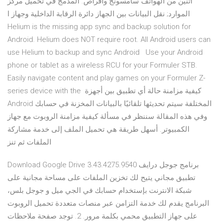
اثنين من الهواتف سامسونج وأقراص. المدمج في تحميل مركز
الموارد; نقل البيانات بين الجهاز دائرة الرقابة الداخلية وجهاز ا
Helium is the missing app sync and backup solution for
Android. Helium does NOT require root. All Android users can
use Helium to backup and sync Android Use your Android
phone or tablet as a wireless RCU for your Formuler STB.
Easily navigate content and play games on your Formuler Z-
series device with the كيفية مزامنة حالة أي تطبيق بين أجهزة
Android المختلفة سيتم تحديثها تلقائيًا بالبيانات المخزنة في حسابك
وفي هذه المقالة سننظر في مسألة كيفية مزامنة الروبوت مع جهاز
الكمبيوتر. أسهل طريقة هي تحميل الملف إلى خدمة مشاركة
الملفات ثم تنز
Download Google Drive 3.43.4275.9540 برنامج جوجل درايف
تطبيق مجاني يتيح لك تخزين الملفات على مساحة مجانية على
شبكة الانترنت بإستخدام حسابك في الجي ميل و جوجل بلس،
البرنامج يقدم لك خدمة التزامن عبر منصات متعددة تحميل الروبوت
على جهاز التطبيق محمي بكلمة مرور. 2. توجد صفحة ملاحظات