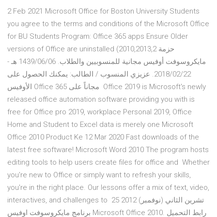
2 Feb 2021 Microsoft Office for Boston University Students
you agree to the terms and conditions of the Microsoft Office
for BU Students Program: Office 365 apps Ensure Older
versions of Office are uninstalled (2010,2013,2 حزمة
مايكروسوفت أوفيس مجانية للمنسوبيين والطلاب. 1439/06/06 هـ -
2018/02/22. عزيزي المنسوب / الطالب: يمكنك الحصول على
الأوفيس Office 365 مجاناً على Office 2019 is Microsoft's newly
released office automation software providing you with is
free for Office pro 2019, workplace Personal 2019, Office
Home and Student to Excel data is merely one Microsoft
Office 2010 Product Ke 12 Mar 2020 Fast downloads of the
latest free software! Microsoft Word 2010 The program hosts
editing tools to help users create files for office and Whether
you're new to Office or simply want to refresh your skills,
you're in the right place. Our lessons offer a mix of text, video,
interactives, and challenges to 25 تشرين الثاني (نوفمبر) 2012
برنامج مايكروسوفت اوفيس Microsoft Office 2010. رابط التحميل