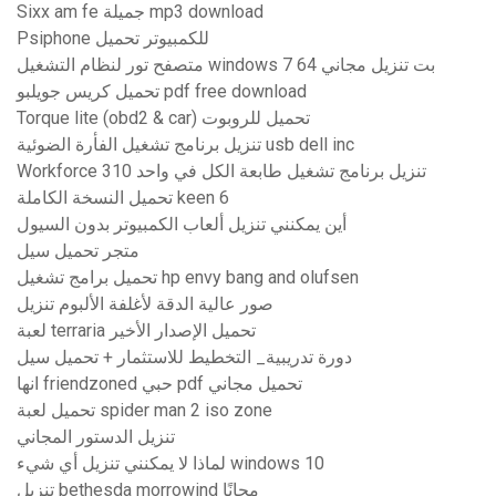
Sixx am fe جميلة mp3 download
Psiphone للكمبيوتر تحميل
متصفح تور لنظام التشغيل windows 7 64 بت تنزيل مجاني
تحميل كريس جويلبو pdf free download
Torque lite (obd2 & car) تحميل للروبوت
تنزيل برنامج تشغيل الفأرة الضوئية usb dell inc
Workforce 310 تنزيل برنامج تشغيل طابعة الكل في واحد
تحميل النسخة الكاملة keen 6
أين يمكنني تنزيل ألعاب الكمبيوتر بدون السيول
متجر تحميل سيل
تحميل برامج تشغيل hp envy bang and olufsen
صور عالية الدقة لأغلفة الألبوم تنزيل
لعبة terraria تحميل الإصدار الأخير
دورة تدريبية_ التخطيط للاستثمار + تحميل سيل
انها friendzoned حبي pdf تحميل مجاني
تحميل لعبة spider man 2 iso zone
تنزيل الدستور المجاني
لماذا لا يمكنني تنزيل أي شيء windows 10
تنزيل bethesda morrowind مجانًا