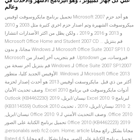
علي كل جهاز كمبيوتر ، وهو البرنامج الاشهر والاحدث في
وعالم
تحميل برنامج مايكروسوفت اوفيس Microsoft 2007 هو أحد حزم
ميكروسوفت الشهيرة وتم اصدار حزم اخري كثيرة مثل 2003 و 2010
و 2013 و 2016 و 2019 ، ولكن يظل من اكثر الأصدارات انتشارا
Microsoft Office Home and Student 2007 CD … ‫قم بنتزيل
Microsoft Office Suite 2007 SP11.0 لـ Windows مجانا، و بدون
فيروسات، من Uptodown. قم بتجريب آخر إصدار من Microsoft
Office Suite 2007 SP12007 لـ Windows قم بتنزيل آخر نسخة من
Microsoft Office 2013 لـ Windows. الأوفيس الجديد كليا، متطور
أكثر من ذي قبل. مايكروسفت أوفيس 2013 هو أحدث إصدار لحزمة
أدوات مايكروسوفت في برنامج Excel 2010. وصف تحديث الأمان
لبرنامج Excel 2010: 9 نيسان/ابريل، 2019 (KB4462230) Outlook
2010. 2 نيسان/ابريل، 2019 ، تحديث Outlook 2010‏ (KB3114559)
Office 2010. وصف التحديث الأمني لـ Office 2010: 9 نيسان/ابريل,
2019 (KB4462223) Office 2010 تحميل برنامج الكتابة على الصور
مجانا بشكل رائع مجانا personalxls.web.fc2.com. Home; article;
تحميل برنامج الكتابة على الصور مجانا بشكل رائع مجانا; Rated 4.5