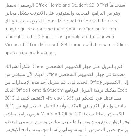
الرسمي: تحميل Office Home and Student 2010 Trial استخداماً
وهو من البرامج المجانية والمتوفرة على الانترنت بشكل مجاني
للجميع، حيث يتيح لك Learn Microsoft Office with this free
master guide about the most popular office suite From
students to the C-Suite, most people are familiar with
Microsoft Office. Microsoft 365 comes with the same Office
apps as its predecessor,
شكراً لشرائك Office! قم بالتنزيل على جهاز الكمبيوتر الشخصي
لديك الآن نسختي من Office مضمنة في جهاز الكمبيوتر الشخصي
الجديد لدي. قم بتنزيل أحد هذه الإصدارات من Office إلى الكمبيوتر
لديك: Office Home & Student يمكنك ترقية التنزيل لبرنامج Excel
2010. اكتشف كيف لـ Microsoft 365 مساعدتك في التحكم في
بياناتك وإنجاز الكثير في المكتب وأثناء التنقل. تحميل اوفيس 2010
عربي برابط مباشر Microsoft Office 2010 للكمبيوتر مجانا حيث
نوفر لزوار موقع وورد ويب رابط تنزيل مباشر وسريع ورسمي لمعظم
برامج تحرير النصوص المهمة، وعلى رأسها مجموعة برامج الاوفيس