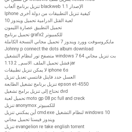
تنزيل برنامج ألعاب blackweb الإصدار 1.1
Iphone كيفية تنزيل التطبيقات من دولة أخرى
لعبة القتل الدرامية تحميل ويندوز 10
تحميل التطبيق عصارة الليمون
تحميل برنامج grafx2 للكمبيوتر
مايكروسوفت وورد ويندوز 7 تحميل مجاني النسخة الكاملة
Johnny p connect the dots album download
متصفح تور لنظام التشغيل windows 7 64 بت تنزيل مجاني
فشل تحميل الملف. الاسم_ 1.13.2.jar
لا يمكن تنزيل تطبيقات iphone 6s
العسل حدد فاينل فانتسي تعديل تنزيل
تنزيل برنامج تشغيل الطابعة epson et-4550
تحتاج إلى تنزيل برامج تشغيل dvd
تحميل لعبة moto gp 08 pc full and creck
تنزيل anonymox للكمبيوتر
أين يمكنني تنزيل cmd.exe لنظام التشغيل windows 10
ويندوز فيستا تحميل مجاني
تنزيل evangelion re take english torrent