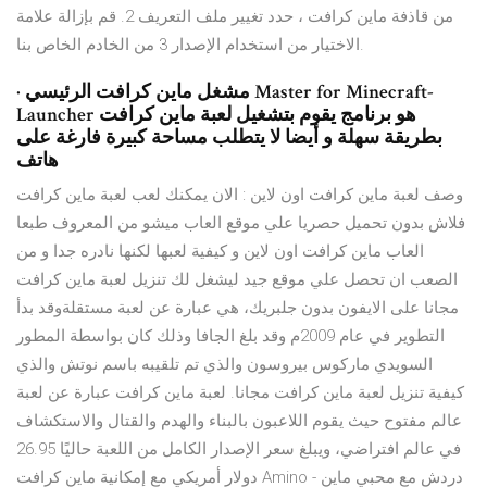
من قاذفة ماين كرافت ، حدد تغيير ملف التعريف 2. قم بإزالة علامة
الاختيار من استخدام الإصدار 3 من الخادم الخاص بنا.
· مشغل ماين كرافت الرئيسي Master for Minecraft-
Launcher هو برنامج يقوم بتشغيل لعبة ماين كرافت
بطريقة سهلة و أيضا لا يتطلب مساحة كبيرة فارغة على
هاتف
وصف لعبة ماين كرافت اون لاين : الان يمكنك لعب لعبة ماين كرافت
فلاش بدون تحميل حصريا علي موقع العاب ميشو من المعروف طبعا
العاب ماين كرافت اون لاين و كيفية لعبها لكنها نادره جدا و من
الصعب ان تحصل علي موقع جيد ليشغل لك تنزيل لعبة ماين كرافت
مجانا على الايفون بدون جلبريك، هي عبارة عن لعبة مستقلةوقد بدأ
التطوير في عام 2009م وقد بلغ الجافا وذلك كان بواسطة المطور
السويدي ماركوس بيروسون والذي تم تلقيبه باسم نوتش والذي
كيفية تنزيل لعبة ماين كرافت مجانا. لعبة ماين كرافت عبارة عن لعبة
عالم مفتوح حيث يقوم اللاعبون بالبناء والهدم والقتال والاستكشاف
في عالم افتراضي، ويبلغ سعر الإصدار الكامل من اللعبة حاليًا 26.95
دولار أمريكي مع إمكانية ماين كرافت Amino - دردش مع محبي ماين