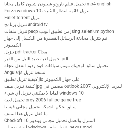
تحميل فيلم ناروتو شيبودن شيون كامل مجانا mp4 english
Forza windows 10 تنزيل قائمة انتظار التثبيت
Fallet torrent تنزيل
تنزيل برنامج android tv
تنزيل ملفات pacp من تطبيق الويب jsing selenium python
قم بتنزيل محادثة الرسائل القصيرة من البكسل إلى جهاز
الكمبيوتر
تنزيل pdf tracker مجانًا
تحميل لعبة صيد الليل من القبر pdf
تحميل سائق لوجيتك مومو سباقات قوة ردود الفعل عجلة
Angularjs نسخة تنزيل
كيفية تنزيل تطبيق jio على جهاز الكمبيوتر
كيفية تنزيل ملف jpg مضمن في outlook 2007 للبريد الإلكتروني
لماذا لا يمكنني تنزيل أي شيء windows 10
تحميل لعبة prey 2006 full pc game free
سائق تحكم الشبكة تحميل مجاني فيستا
ما قفل تنزيل هذا الملف
Checkoft المنزل والعمل تحميل مجاني ويندوز 10
لن تسمح لي windows بتنزيل ملف nexus mod