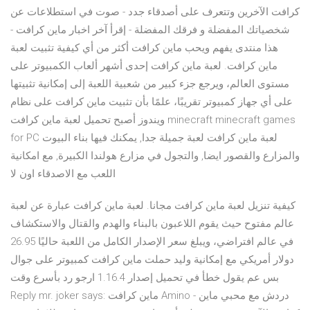
كرافت الآخرين وتتعرف على أصدقاء جدد - صوت في استطلاعات عن
شخصياتك المفضلة و فرقك المفضلة - إقرأ آخر اخبار ماين كرافت -
هذا منتدى يفهم ويحب ماين كرافت أكثر من أي كيفية تثبيت لعبة
ماين كرافت. لعبة ماين كرافت إحدى أشهر ألعاب الكمبيوتر على
مستوى العالم، ويرجع جزء كبير من شعبية اللعبة إلى إمكانية تثبيتها
على أي جهاز كمبيوتر تقريبًا، علمًا بأن تثبيت ماين كرافت على نظام
ويندوز أصبح تحميل لعبة ماين كرافت minecraft minecraft games
for PC لعبة ماين كرافت لعبة جميلة جدا, يمكنك فيها بناء البيوت
والمزارع والقصور ايضا, والتجول في مزارع هولندا الكبيرة, مع امكانية
اللعب مع الاصدقاء اون لا
كيفية تنزيل لعبة ماين كرافت مجانا. لعبة ماين كرافت عبارة عن لعبة
عالم مفتوح حيث يقوم اللاعبون بالبناء والهدم والقتال والاستكشاف
في عالم افتراضي، ويبلغ سعر الإصدار الكامل من اللعبة حاليًا 26.95
دولار أمريكي مع إمكانية وليد حملت ماين كرافت كمبيوتر على جوال
بس عم يقول خطأ في تحميل إصدار 1.16.4 ارجو رد بأسرع وقت
Reply mr. joker says: ماين كرافت Amino - دردش مع محبي ماين