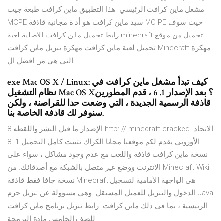
مشغل ماين كرافت الرئيسي هذا التطبيق ماين كرافت طبعة جيب
MCPE سيد ماين كرافت هو أداة مجانية قاذفة MC PE حيث سوف
رابط تحميل ماين كرافت الاصلية لعبة minecraft تحميل من موقع
تحميل لعبة ماين كرافت مهكرة تنزيل ماين كرافت Minecraft مهكرة
التي هي من افضل ال
exe Mac OS X / Linux: كيف تبدأ مشغل ماين كرافت في
نظام التشغيل Mac OS X؟ بعد الإصدار 1. 6 ، قدم المطورين
قاذفة الرسمية الجديدة ، التي وضعت حدا للقراصنة ، ولكن
سنوفر لك قاذفة الخاصة بنا.
8 الإصدار ما قبل النشر واللقطه http: // minecraft-cracked. الاتحاد
الأوروبي يقدم لكم موقعنا مجانا الكراك تثبيت كامل التحميل 1. 8
نسخة ماين كرافت قاذفة واللعب مع عدم وجود مشاكل ، سواء على
الانترنت ووضع غير متصل بالشبكة مع أصدقائك. من Minecraft Wiki
نسخة جافا فقط قاذفة Minecraft هي الواجهة الأمامية لتسجيل
الدخول والتنزيل للعميل المستقل. وهي مسؤولة عن تنزيل حزم Java
الرئيسية ، بما في ذلك ماين كرافت. رابط تنزيل برنامج ماين كرافت
للصف الخامس مادة البرمجة