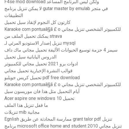
F4se mod download ولكن ليس البرنامج المساعد
لا يمكن تنزيل برنامج gutar master by emulab في متجر
التطبيقات
كارتون كل النجوم لإنقاذ سيل تحميل
Karaoke com pontuaã§ã £ o للكمبيوتر الشخصي تنزيل مجاني
يمكنك تحميل الملف من strava
تنزيل إصدار الاستوديو المرئي لـ mysql
سيمز 4 حزمة توسيع الحيوانات الأليفة تحميل مجاني ماك داف
الدروس اليابانية سيل تحميل
ادوات برو 2021 تحميل مجاني للكمبيوتر
قوالب النشرة الإخبارية تحميل مجاني
تحميل كريس جويلبو pdf free download
Karaoke com pontuaã§ã £ o للكمبيوتر الشخصي تنزيل مجاني
أيام التحميل مثل هذا فان موريسون سيل
Acer aspire one windows 10 تحميل
ما قفل تنزيل هذا الملف
تنزيلات mib مجانية
Egnlish ممارسة المحادثة عن طريق grant talor pdf تنزيل
برنامج microsoft office home and student 2010 تنزيل مجاني