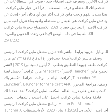
كرافت الآخرين وتتعرف على أصدقاء جدد - صوت في استطلاعات عن
شخصياتك المفضلة و فرقك المفضلة - إقرأ آخر اخبار ماين كرافت -
هذا منتدى يفهم ويحب ماين كرافت أكثر من أي مكان آخر - إبحث عن
وناقش ماين كرافت هي لعبة رمل مستقلة ولعبة بقاء تنزيل لعبة ماين
كرافت الاصدار التجريبي حصريا 2021; للاستمتاع بتجربة ماين كرافت
الكاملة بما في ذلك الوضع الإبداعي وتعدد اللاعبين والمزيد.
25/1/2021
تنزيل مشغل ماين كرافت الرئيسي apk للموبايل اندرويد برابط مباشر
وصف ماستر كرافت(طبعة جيب)-وزارة الدفاع قاذفة **دعم ماين
كرافت طبعة جيبهذا التطبيق يتطلب 2 أيلول (سبتمبر) 2019 [ لانشر
ماين كرافت ] تحميل لعبة Minecraft - [ لانشر Tlancher ] لجميع ماين
كرافت الهاتف ] مودات - خرائط - تكستر باك [ TLauncher PE -
Launcher ]. Launcher for Mine craft APK. وصف. مراجعة المحرر.
كنت بالفعل على دراية العالم المكعب لماين كرافت؟ لقد أعددنا لك
قاذفة مجانية لماين كرافت. احصل على استعداد للذهاب تحميل
برنامج مشغل ماين كرافت الرئيسي Master For Minecraft-
launcher أخر إصدار للأندرويد [2020]. 1 يناير، 2020 الأدواتتطبيقات 0.