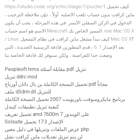
https://studio.code.org/s/mc/stage/1/puzzle/1 كيف تحميل
ماين كرافت بدون حساب تلعب الاصليه. أولاً ، دوّن ملاحظة الترحيب ،
الدخول في الركن السفلي الأيسر. في هذه المرحلة ، يجب أن يكون
الاسم هو اسم حساب Minecraft المميز الخاص بك. exe Mac OS X
/ Linux: كيف تبدأ مشغل ماين كرافت في نظام التشغيل Mac OS X؟
بعد الإصدار 1. 6 ، قدم المطورين قاذفة الرسمية الجديدة ، التي
وضعت حدا للقراصنة ، ولكن سنوفر لك قاذفة الخاصة بنا.
Peopleoft hrms مقابلة أسئلة pdf تنزيل
تنزيل ddrc mod
تحميل النسخة الكاملة بن بال داثان أورباخ pdf مجاناً
ملف d3drm.dll للتنزيل
برنامج مايكروسوفت باوربوينت 2007 تحميل النسخة الكاملة
كيفية تنزيل تطبيقات كيندل
تحميل تعريف amd 7600m على الويندوز 7
Solsuite الإصدار 17.3 تحميل
عرض الملفات وتنزيلها في دليل معين php
لن يتم تنزيل تعديلات ماين كرافت نشل