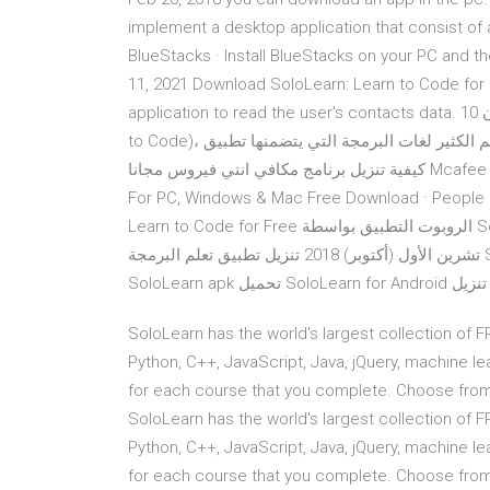
implement a desktop application that consist of 
BlueStacks · Install BlueStacks on your PC and t
11, 2021 Download SoloLearn: Learn to Code for 
application to read the user's contacts data. 10 حزيران (يونيو) 2020 ويُعدّ تطبيق سولو ليرن (SoloLearn: Learn
to Code)، من أهم التطبيقات الرائدة التعليمية التي يُمكن تعلم الكثير لغات البرمجة التي يتضمنها تطبيق SoloLearn:
كيفية تنزيل برنامج مكافي انتي فيروس مجانا Mcafee An HugeDomains.com · SoloLearn: Learn to Code for Free
For PC, Windows & Mac Free Downloa. تحميل أحدث نسخة من هذا SoloLearn:
Learn to Code for Free الروبوت التطبيق بواسطة SoloLearn : الإرشاد الأبوي موصى به (com.sololearn) (3.1.1) 9
تشرين الأول (أكتوبر) 2018 تنزيل تطبيق تعلم البرمجة SoloLearn للأندرويد تحميل تطبيقات أندرويد 2019 برابط مباشر
S تحميل SoloLearn for Android تنزيل
‎SoloLearn has the world's largest collection o
Python, C++, JavaScript, Java, jQuery, machine le
for each course that you complete. Choose from
‎SoloLearn has the world's largest collection o
Python, C++, JavaScript, Java, jQuery, machine le
for each course that you complete. Choose from