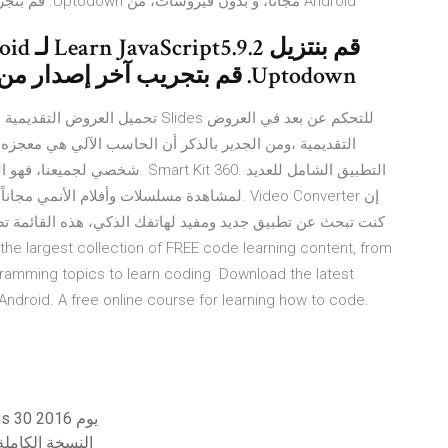
Android مجانا، و بدون فيروسات، من Uptodown. قم بتجريب آخر إصدار من Learn Photoshop2016 لـ Android
Uptodown. قم بتجريب آخر إصدار من Learn JavaScript2020 لـ Android
تحميل العروض التقديمية من جوجل ، 
التقديمية ،ومن الجدير بالذكر أن الحاسب الآلي هي معج
شخصي لجميعنا، فهو التطبيق الأفضل
ramming topics to learn coding Download the latest
Android. A free online course for learning how to code.
الإصدار التجريبي المجاني من برنامج norton antivirus 30 يوم 2016
تحميل برنامج lead dvd moviefactory