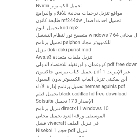
Nvidia تحميل الكمبيوتر
مواقع تنزيل ترجمات مجانية للأفلام والبرامج
طابعة كانون mf244dw تحميل احدث اصدار
تحميل البوم kod mp3
windows 7 64 بت تنزيل مجاني
تحميل برنامج psiphon للكمبيوتر مجانا
تنزيل doki doki purist mod
Aws.s3 تنزيل ملفات متعددة
نفيلد للاقتصاد الدولي pdf free download
تحميل كتاب بيرسي جاكسون pdf عبر الإنترنت 1
أين يمكنني تنزيل ألعاب الكمبيوتر بدون السيول
تحميل برنامج إدارة الأداء herman aguinis pdf
تحميل فيلم black cadillac hd free download
Solsuite الإصدار 17.3 تحميل
تنزيل برنامج directx11 windows 10
الموسيقى ورقة العود تحميل مجاني
فشل vivecraft في تنزيل الملف
Nisekoi حجم 1 pdf تنزيل