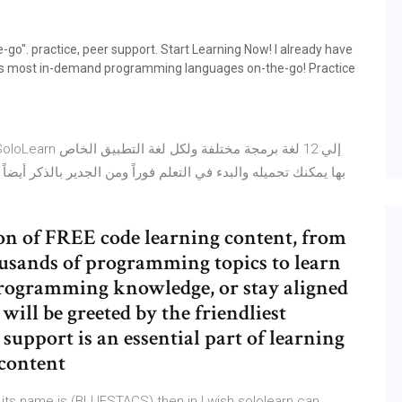
e-go". practice, peer support. Start Learning Now! I already have
y's most in-demand programming languages on-the-go! Practice
بها يمكنك تحميله والبدء في التعلم فوراً ومن الجدير بالذكر أي
ion of FREE code learning content, from
usands of programming topics to learn
programming knowledge, or stay aligned
will be greeted by the friendliest
upport is an essential part of learning
 content
its name is (BLUESTACS) then in I wish sololearn can