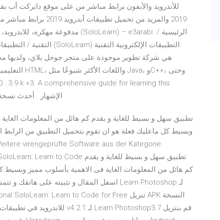
2019 والمزيد من تحميل تط
مدفوعة مهكره، للاندرويد، برامج مشاه
التقنية / التطبيقات الإلكتر
التعليمية التي
programming language. الإشها
وبسيط.كل ماعليك فعلة هو ان تقوم بتحميل التطبيق من الرابط اسف
erbild.de! SoloLearn: Learn to Code
كم هائل من المعلومات الغاية فى الاهمية بأسلوب مميز وبسيط.كل
اسفل المقال و تثبيته على هاتفك و تتمتع باختيا
 professional SoloLearn: Learn to Code for Free