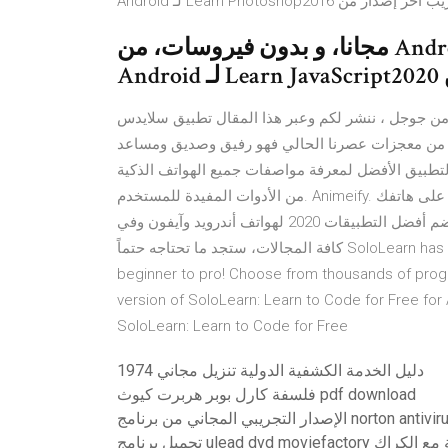
‫قم بنتزيل Learn JavaScript5.9.2 لـ Android مجانا، و بدون فيروسات، من
ننشر لكم وعبر هذا المقال تطبيق سلايدس Slides للتحكم عن بعد في العروض
زه من معجزات عصرنا الحالي فهو رفيق وصديق ومساعد
 لمعرفة مواصفات جميع الهواتف الذكية. Smart Kit 360. التطبيق الشامل للعديد
من الأدوات المفيدة للمستخدم. Animeify. لمشاهدة مسلسلات وأفلام الأنمي مجاناً على هاتفك. Video Converter إن
كنت تبحث عن تطبيق جديد ومفيد لهاتفك الذكي، هذه القائمة تضم أفضل التطبيقات 2020 لهواتف أندرويد وآيفون وفي
كافة المجالات، ستجد ما تحتاجه حتماً SoloLearn has the largest collection of FREE code learning content, from
beginner to pro! Choose from thousands of prog
version of SoloLearn: Learn to Code for Free for 
SoloLearn: Learn to Code for Free
1974 دليل الخدمة الكشفية الدولية تنزيل مجاني
فلسفة كارل بوبر هربرت كيوث pdf download
u النسخة الكاملة مع الكراك