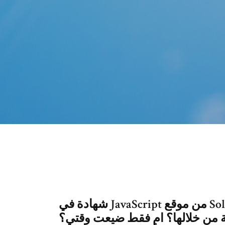
شهادة في JavaScript من موقع SoloLearn, هناك من ينشرها يقول هل هي
 من خلالها؟ ام فقط ضيعت وقتي؟