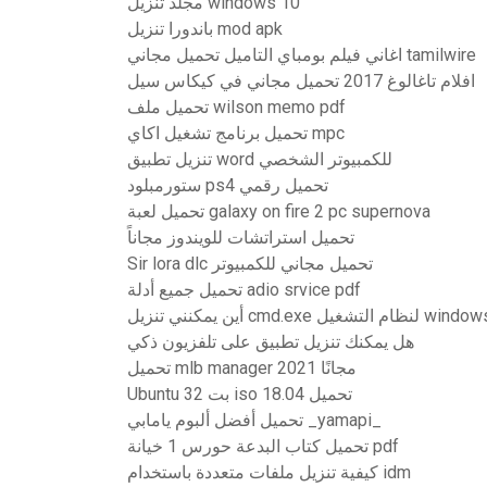
مجلد تنزيل windows 10
باندورا تنزيل mod apk
اغاني فيلم بومباي التاميل تحميل مجاني tamilwire
افلام تاغالوغ 2017 تحميل مجاني في كيكاس سيل
تحميل ملف wilson memo pdf
تحميل برنامج تشغيل اكاي mpc
تنزيل تطبيق word للكمبيوتر الشخصي
ستورمبلود ps4 تحميل رقمي
تحميل لعبة galaxy on fire 2 pc supernova
تحميل استراتشات للويندوز مجاناً
Sir lora dlc تحميل مجاني للكمبيوتر
تحميل جميع أدلة adio srvice pdf
ل cmd.exe لنظام التشغيل windows 10
هل يمكنك تنزيل تطبيق على تلفزيون ذكي
تحميل mlb manager 2021 مجانًا
Ubuntu 32 بت iso تحميل 18.04
تحميل أفضل ألبوم يامابي _yamapi_
تحميل كتاب البدعة حورس 1 خيانة pdf
كيفية تنزيل ملفات متعددة باستخدام idm