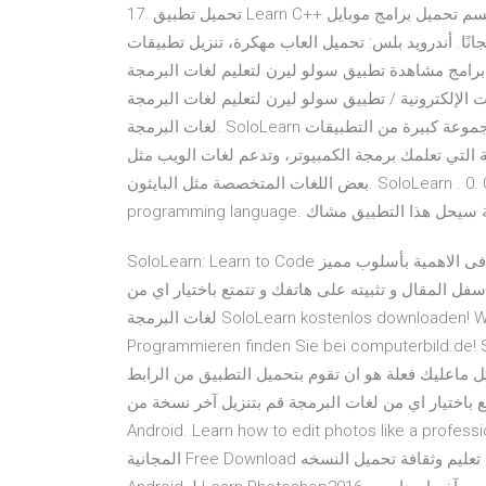
17. تحميل تطبيق Learn C++ للأندرويد والأيفون برابط مباشر من على موقع دايركت أب بقسم تحميل برامج موبايل
بيقات أندرويد 2019 برابط مباشر مجانًا. أندرويد بلس: تحميل العاب مهكرة، تنزيل تطبيقات
دة تطبيق سولو ليرن لتعليم لغات البرمجة (SoloLearn) – e3arabi. الرئيسية /
ونية / تطبيق سولو ليرن لتعليم لغات البرمجة (SoloLearn) التطبيقات الإلكترونية التقنية
لغات البرمجة. SoloLearn هي شركة تطوير موجودة على متجر جوجل بلاي، ولديها مجموعة كبيرة من التطبيقات
 تعلمك برمجة الكمبيوتر، وتدعم لغات الويب مثل HTML، واللغات الأكثر شيوعًا مثل Java، وC++، وحتى
بعض اللغات المتخصصة مثل البايثون. SoloLearn . 0. 0 . 3.9 k +3. A comprehensive guide for learning this
ر . أحدث نسخة سيحل هذا التطبيق مشاك
SoloLearn: Learn to Code تطبيق سهل و بسيط للغاية و يقدم كم هائل من المعلومات الغاية فى الاهمية بأسلوب مميز
ل المقال و تثبيته على هاتفك و تتمتع باختيار اي من
لغات البرمجة SoloLearn kostenlos downloaden! Weitere virengeprüfte Software aus der Kategorie
Programmieren finden Sie bei comput تطبيق سهل و بسيط للغاية و يقدم
 ماعليك فعلة هو ان تقوم بتحميل التطبيق من الرابط
ر اي من لغات البرمجة قم بتنزيل آخر نسخة من Learn Photoshop لـ
Android. Learn how to edit photos like a تنزيل APK النسخة
المجانية Free Download للاندرويد في تطبيقات تعليم وثقافة تحميل النسخه v4.2.1 ‫قم بنتزيل Learn Photoshop3.7 لـ